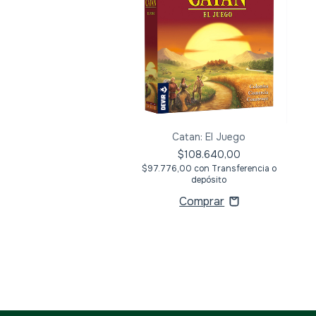
l Juego ampliación 5-6
Catan: El Juego
jugadores
$108.640,00
$62.720,00
$97.776,00
con
Transferencia o
depósito
8,00
con
Transferencia o
depósito