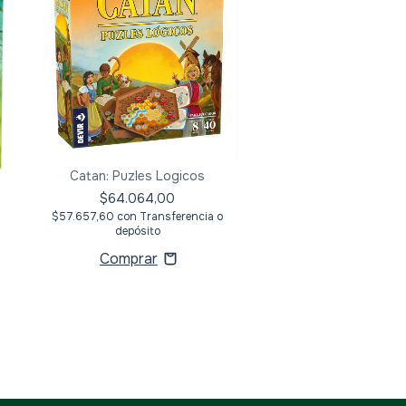
Catan: Puzles Logicos
Catan: El Duel
$64.064,00
$62.720,00
$57.657,60
con
Transferencia o
$56.448,00
con
Transf
depósito
depósito