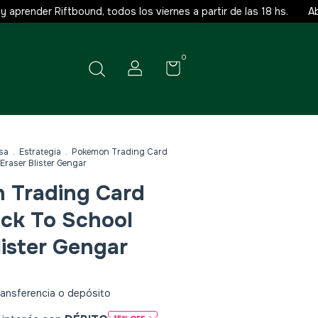
ender Riftbound, todos los viernes a partir de las 18 hs.
Abierto
0
sa
.
Estrategia
.
Pokemon Trading Card
Eraser Blister Gengar
 Trading Card
ck To School
lister Gengar
ansferencia o depósito