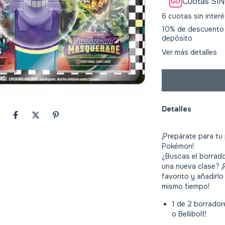
Cuotas SIN
6
cuotas sin inter
10% de descuento
depósito
Ver más detalles
Detalles
¡Prepárate para tu
Pokémon!
¿Buscas el borrad
una nueva clase? ¡
favorito y añadirl
mismo tiempo!
1 de 2 borrador
o Bellibolt!