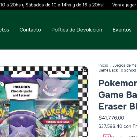
 20hs y Sábados de 10 a 14hs y de 16 a 20hs!
Veni a jugar y apr
ctos
Contacto
Política de Devolución
Eventos
Inicio
.
Juegos de Me
Game Back To School 
Pokemon
Game Ba
Eraser B
$41.776,00
$37.598,40
con
Tr