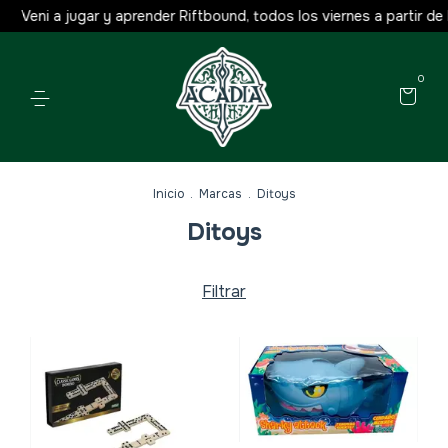
eni a jugar y aprender Riftbound, todos los viernes a partir de las 1
0
Inicio
.
Marcas
.
Ditoys
Ditoys
Filtrar