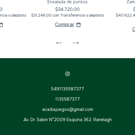
Ensalada de puntos
Zam
0
$34.720,00
ncia o depósito
$31.248,00
con
Transferencia o depósito
$40.622,
5491135587377
1135587377
acadiajuegos@gmail.com
Av. Dr. Sabin N°2009 Esquina 362. Ranelagh