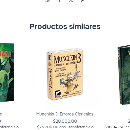
Productos similares
e
Munchkin 3: Errores Clericales
0
$28.000,00
sferencia o
$25.200,00
con
Transferencia o
$80.841,60
co