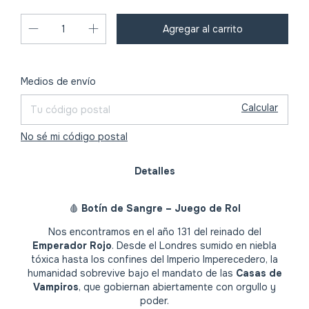
Cambiar CP
Entregas para el CP:
Medios de envío
Calcular
No sé mi código postal
Detalles
🩸
Botín de Sangre – Juego de Rol
Nos encontramos en el año 131 del reinado del
Emperador Rojo
. Desde el Londres sumido en niebla
tóxica hasta los confines del Imperio Imperecedero, la
humanidad sobrevive bajo el mandato de las
Casas de
Vampiros
, que gobiernan abiertamente con orgullo y
poder.