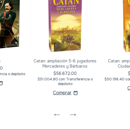
y
Catan: ampliación 5-6 jugadores
Catan: amp
Mercaderes y Bárbaros
Ciuda
00
$56.672,00
ncia o depósito
$51.004,80
con
Transferencia o
$50.198,40
co
depósito