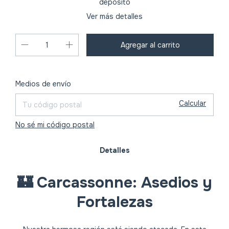
depósito
Ver más detalles
Cambiar CP
Entregas para el CP:
Medios de envío
Calcular
No sé mi código postal
Detalles
🏰 Carcassonne: Asedios y
Fortalezas