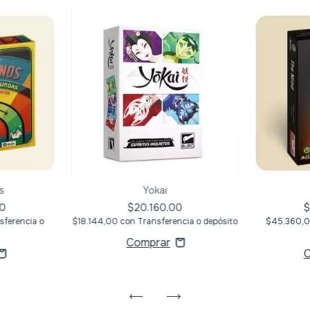
s
Yokai
00
$20.160,00
$
sferencia o
$18.144,00
con
Transferencia o depósito
$45.360,