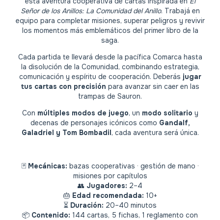
esta aventura cooperativa de cartas inspirada en
El
Señor de los Anillos: La Comunidad del Anillo
. Trabajá en
equipo para completar misiones, superar peligros y revivir
los momentos más emblemáticos del primer libro de la
saga.
Cada partida te llevará desde la pacífica Comarca hasta
la disolución de la Comunidad, combinando estrategia,
comunicación y espíritu de cooperación. Deberás
jugar
tus cartas con precisión
para avanzar sin caer en las
trampas de Sauron.
Con
múltiples modos de juego
, un
modo solitario
y
decenas de personajes icónicos como
Gandalf,
Galadriel y Tom Bombadil
, cada aventura será única.
🃏
Mecánicas:
bazas cooperativas · gestión de mano ·
misiones por capítulos
👥
Jugadores:
2–4
🎂
Edad recomendada:
10+
⏳
Duración:
20–40 minutos
📦
Contenido:
144 cartas, 5 fichas, 1 reglamento con