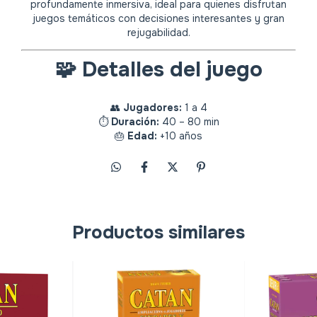
profundamente inmersiva, ideal para quienes disfrutan
juegos temáticos con decisiones interesantes y gran
rejugabilidad.
🧩
Detalles del juego
👥
Jugadores:
1 a 4
⏱️
Duración:
40 – 80 min
🎂
Edad:
+10 años
Productos similares